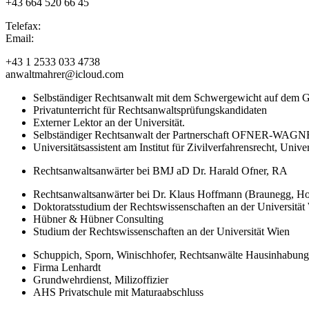
+43 664 520 66 45
Telefax:
Email:
+43 1 2533 033 4738
anwaltmahrer@icloud.com
Selbständiger Rechtsanwalt mit dem Schwergewicht auf dem Ge
Privatunterricht für Rechtsanwaltsprüfungskandidaten
Externer Lektor an der Universität.
Selbständiger Rechtsanwalt der Partnerschaft OFNER-W
Universitätsassistent am Institut für Zivilverfahrensrecht, Unive
Rechtsanwaltsanwärter bei BMJ aD Dr. Harald Ofner, RA
Rechtsanwaltsanwärter bei Dr. Klaus Hoffmann (Braunegg, Ho
Doktoratsstudium der Rechtswissenschaften an der Universität 
Hübner & Hübner Consulting
Studium der Rechtswissenschaften an der Universität Wien
Schuppich, Sporn, Winischhofer, Rechtsanwälte Hausinhabung 
Firma Lenhardt
Grundwehrdienst, Milizoffizier
AHS Privatschule mit Maturaabschluss