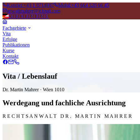
Kanzlei
:
+43 1 9714997
Mobil
:
+43 664 520 66 45
anwaltmahrer@icloud.com
🇬🇧
🇭🇺
🇷🇴
🇷🇸
Fachgebiete
Vita
Erfolge
Publikationen
Kurse
Kontakt
Vita / Lebenslauf
Dr. Martin Mahrer · Wien 1010
Werdegang und fachliche Ausrichtung
R E C H T S A N W A L T D R . M A R T I N M A H R E R