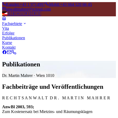
Kanzlei
:
+43 1 9714997
Mobil
:
+43 664 520 66 45
anwaltmahrer@icloud.com
🇬🇧
🇭🇺
🇷🇴
🇷🇸
Fachgebiete
Vita
Erfolge
Publikationen
Kurse
Kontakt
Publikationen
Dr. Martin Mahrer · Wien 1010
Fachbeiträge und Veröffentlichungen
R E C H T S A N W A L T D R . M A R T I N M A H R E R
AnwBl 2003, 593;
Zum Kostenersatz bei Mietzins- und Räumungsklagen