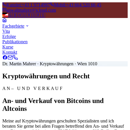
Kanzlei
:
+43 1 9714997
Mobil
:
+43 664 520 66 45
anwaltmahrer@icloud.com
🇬🇧
🇭🇺
🇷🇴
🇷🇸
Fachgebiete
Vita
Erfolge
Publikationen
Kurse
Kontakt
Dr. Martin Mahrer · Kryptowährungen · Wien 1010
Kryptowährungen und Recht
A N – U N D V E R K A U F
An- und Verkauf von Bitcoins und
Altcoins
Meine auf Kryptowährungen geschulten Spezialisten und ich
beraten Sie gerne bei allen Fragen betreffend den An- und Verkauf