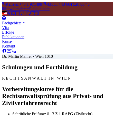
Kanzlei
:
+43 1 9714997
Mobil
:
+43 664 520 66 45
anwaltmahrer@icloud.com
🇬🇧
🇭🇺
🇷🇴
🇷🇸
Fachgebiete
Vita
Erfolge
Publikationen
Kurse
Kontakt
Dr. Martin Mahrer · Wien 1010
Schulungen und Fortbildung
R E C H T S A N W A L T I N W I E N
Vorbereitungskurse für die
Rechtsanwaltsprüfung aus Privat- und
Zivilverfahrensrecht
Schriftliche Prüfung: § 13 Z 1 RAPG (Zivilrecht)