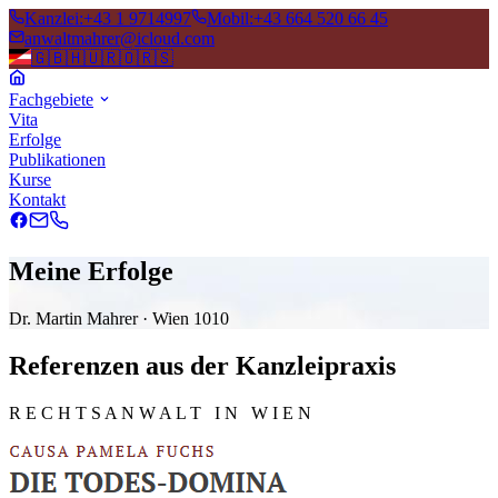
Kanzlei
:
+43 1 9714997
Mobil
:
+43 664 520 66 45
anwaltmahrer@icloud.com
🇬🇧
🇭🇺
🇷🇴
🇷🇸
Fachgebiete
Vita
Erfolge
Publikationen
Kurse
Kontakt
Meine Erfolge
Dr. Martin Mahrer · Wien 1010
Referenzen aus der Kanzleipraxis
R E C H T S A N W A L T I N W I E N