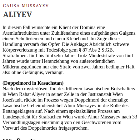
In diesem Fall wünschte ein Klient der Domina eine
Atemluftreduktion unter Zuhilfenahme eines aufgehängten Galgens,
einem Schnürriemen und einem Klebeband. Im Zuge dieser
Handlung verstarb das Opfer. Die Anklage: Absichtlich schwere
Körperverletzung mit Todesfolge gem § 87 Abs 2 StGB.
Strafrahmen: fünf bis fünfzehn Jahre. Trotz Mindeststrafe von fünf
Jahren wurde unter Heranziehung von außerordentlichen
Milderungsgründen nur eine Strafe von zwei Jahren bedingter Haft,
also ohne Gefängnis, verhängt.
(Doppelmord in Kasachstan)
Nach dem mysteriösen Tod des früheren kasachischen Botschafters
in Wien Rahat Aliyev in seiner Zelle in der Justizanstalt Wien-
Josefstadt, rückte im Prozess wegen Doppelmord der ehemalige
kasachische Geheimdienstchef Alnur Mussayev in die Rolle des
Erstangeklagten auf. Nach einem spektakulären Prozess am
Landesgericht für Strafsachen Wien wurde Alnur Mussayev nach 33
Verhandlungstagen einstimmig von den Geschworenen vom
Vorwurf des Doppelmordes freigesprochen.