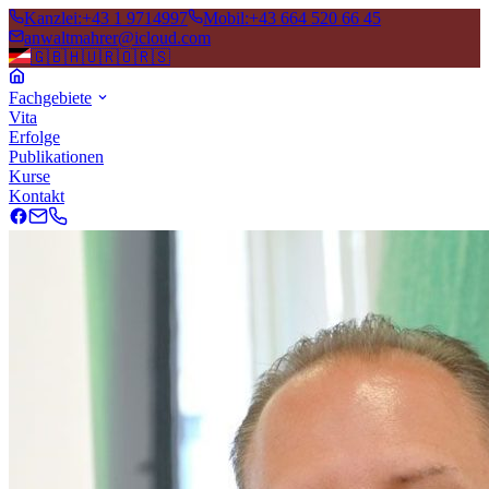
Kanzlei
:
+43 1 9714997
Mobil
:
+43 664 520 66 45
anwaltmahrer@icloud.com
🇬🇧
🇭🇺
🇷🇴
🇷🇸
Fachgebiete
Vita
Erfolge
Publikationen
Kurse
Kontakt