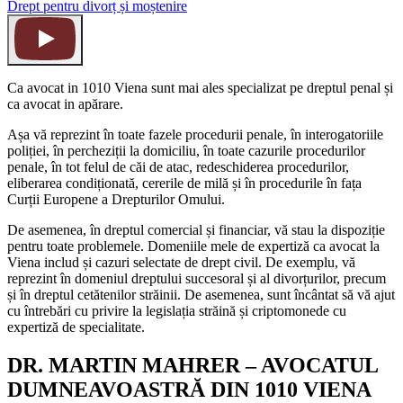
Drept pentru divorț și moștenire
Ca avocat in 1010 Viena sunt mai ales specializat pe dreptul penal și
ca avocat in apărare.
Așa vă reprezint în toate fazele procedurii penale, în interogatoriile
poliției, în percheziții la domiciliu, în toate cazurile procedurilor
penale, în tot felul de căi de atac, redeschiderea procedurilor,
eliberarea condiționată, cererile de milă și în procedurile în fața
Curții Europene a Drepturilor Omului.
De asemenea, în dreptul comercial și financiar, vă stau la dispoziție
pentru toate problemele. Domeniile mele de expertiză ca avocat la
Viena includ și cazuri selectate de drept civil. De exemplu, vă
reprezint în domeniul dreptului succesoral și al divorțurilor, precum
și în dreptul cetătenilor străinii. De asemenea, sunt încântat să vă ajut
cu întrebări cu privire la legislația străină și criptomonede cu
expertiză de specialitate.
DR. MARTIN MAHRER – AVOCATUL
DUMNEAVOASTRĂ DIN 1010 VIENA