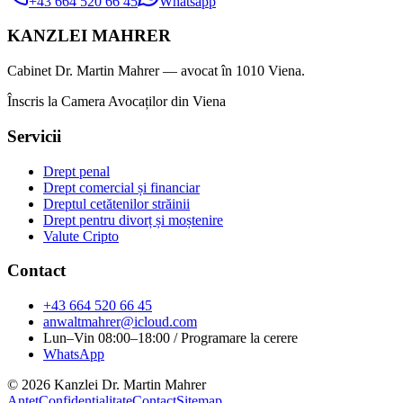
+43 664 520 66 45
Whatsapp
KANZLEI MAHRER
Cabinet Dr. Martin Mahrer — avocat în 1010 Viena.
Înscris la Camera Avocaților din Viena
Servicii
Drept penal
Drept comercial și financiar
Dreptul cetătenilor străinii
Drept pentru divorț și moștenire
Valute Cripto
Contact
+43 664 520 66 45
anwaltmahrer@icloud.com
Lun–Vin 08:00–18:00 / Programare la cerere
WhatsApp
© 2026 Kanzlei Dr. Martin Mahrer
Antet
Confidențialitate
Contact
Sitemap