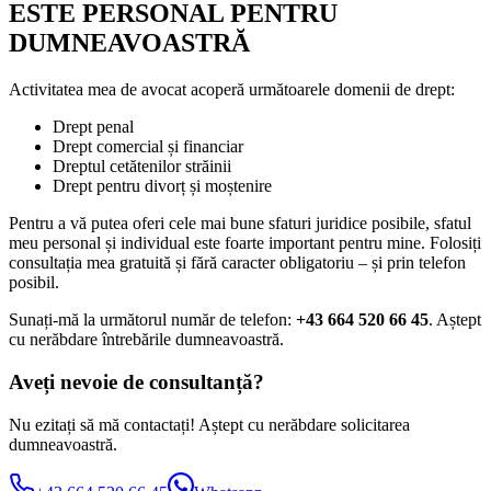
ESTE PERSONAL PENTRU
DUMNEAVOASTRĂ
Activitatea mea de avocat acoperă următoarele domenii de drept:
Drept penal
Drept comercial și financiar
Dreptul cetătenilor străinii
Drept pentru divorț și moștenire
Pentru a vă putea oferi cele mai bune sfaturi juridice posibile, sfatul
meu personal și individual este foarte important pentru mine. Folosiți
consultația mea gratuită și fără caracter obligatoriu – și prin telefon
posibil.
Sunați-mă la următorul număr de telefon:
+43 664 520 66 45
. Aștept
cu nerăbdare întrebările dumneavoastră.
Aveți nevoie de consultanță?
Nu ezitați să mă contactați! Aștept cu nerăbdare solicitarea
dumneavoastră.