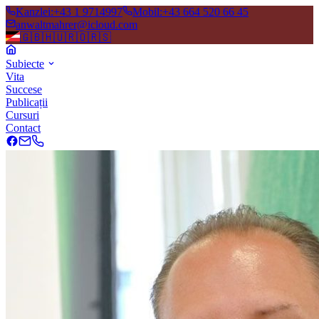
Kanzlei
:
+43 1 9714997
Mobil
:
+43 664 520 66 45
anwaltmahrer@icloud.com
🇬🇧
🇭🇺
🇷🇴
🇷🇸
Subiecte
Vita
Succese
Publicații
Cursuri
Contact